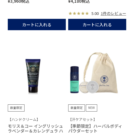
¥
3,960
税込
¥
4,180
税込
5.00
1件のレビュー
カートに入れる
カートに入れる
数量限定
数量限定
NEW
【ハンドクリーム】
【汗ケアセット】
モリス＆コー イングリッシュ
【季節限定】ハーバルボディ
ラベンダー＆カレンデュラ ハ
パウダーセット