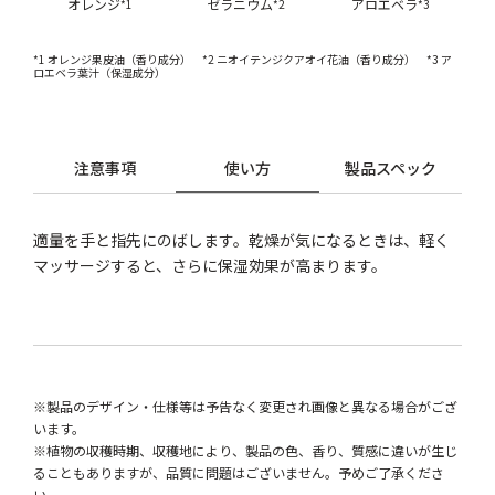
オレンジ
ゼラニウム
アロエベラ
*1
*2
*3
*1 オレンジ果皮油（香り成分） *2 ニオイテンジクアオイ花油（香り成分） *3 ア
ロエベラ葉汁（保湿成分）
注意事項
使い方
製品スペック
適量を手と指先にのばします。乾燥が気になるときは、軽く
マッサージすると、さらに保湿効果が高まります。
※製品のデザイン・仕様等は予告なく変更され画像と異なる場合がござ
います。
※植物の収穫時期、収穫地により、製品の色、香り、質感に違いが生じ
ることもありますが、品質に問題はございません。予めご了承くださ
い。