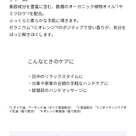
美容成分を豊富に含む、数種のオーガニック植物オイル
や
*1
ミツロウ
を配合。
*2
ふっくらと柔らかな手肌に導きます。
ゼラニウム
とオレンジ
のポジティブで甘い香りが、気分を
*3
*4
ほっと解きほぐします。
こんなときのケアに
・日中のリラックスタイムに
・仕事や家事の合間の手軽なハンドケアに
・就寝前のハンドマッサージに
*1 ダイズ油、アーモンド油（すべて保湿成分） *2 保湿成分 *3 ニオイテンジクアオ
イ花油（香り成分） *4 オレンジ果皮油（香り成分）