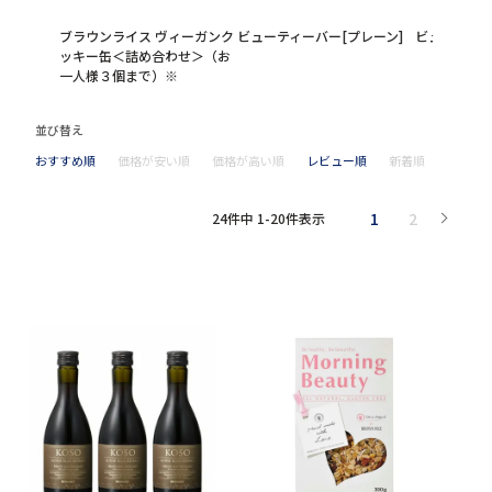
ブラウンライス ヴィーガンク
ビューティーバー[プレーン]
ビューティー
ッキー缶＜詰め合わせ＞（お
一人様３個まで）※
並び替え
おすすめ順
価格が安い順
価格が高い順
レビュー順
新着順
1
2
24
件中
1
-
20
件表示