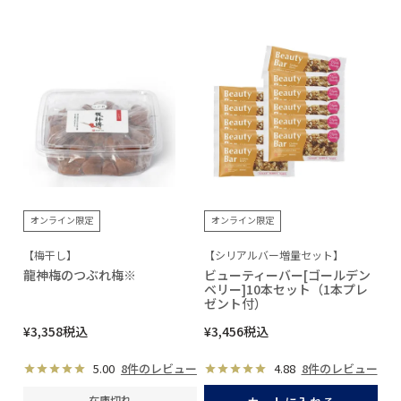
オンライン限定
オンライン限定
【梅干し】
【シリアルバー増量セット】
龍神梅のつぶれ梅※
ビューティーバー[ゴールデン
ベリー]10本セット（1本プレ
ゼント付）
¥
3,358
税込
¥
3,456
税込
5.00
8件のレビュー
4.88
8件のレビュー
在庫切れ