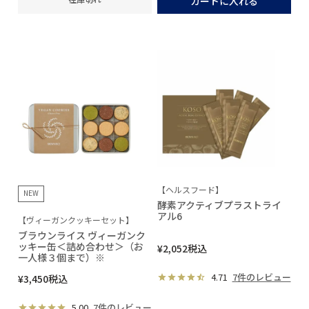
カートに入れる
【ヘルスフード】
NEW
酵素アクティブプラストライ
アル6
【ヴィーガンクッキーセット】
ブラウンライス ヴィーガンク
ッキー缶＜詰め合わせ＞（お
¥
2,052
税込
一人様３個まで）※
4.71
7件のレビュー
¥
3,450
税込
5.00
7件のレビュー