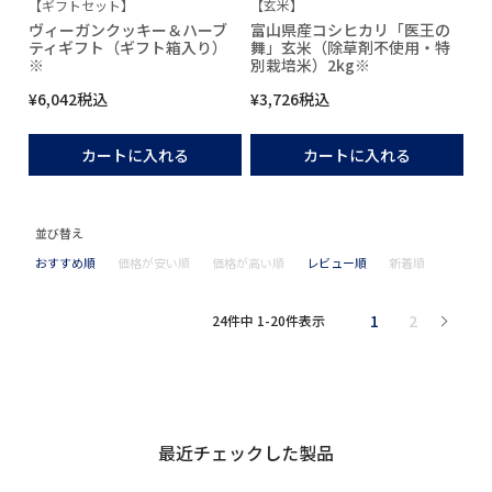
【ギフトセット】
【玄米】
ヴィーガンクッキー＆ハーブ
富山県産コシヒカリ「医王の
ティギフト（ギフト箱入り）
舞」玄米（除草剤不使用・特
※
別栽培米）2kg※
¥
6,042
税込
¥
3,726
税込
カートに入れる
カートに入れる
並び替え
おすすめ順
価格が安い順
価格が高い順
レビュー順
新着順
1
2
24
件中
1
-
20
件表示
最近チェックした製品