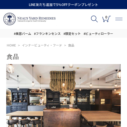
LINE友だち追加で5％OFFクーポンプレゼント
0
#美容バーム
#フランキンセンス
#限定セット
#ビューティローラー
HOME
インナービューティ・フード
食品
食品