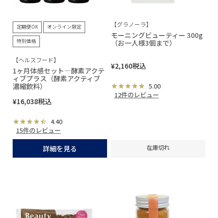
【グラノーラ】
定期便OK
オンライン限定
モーニングビューティー 300g
特別価格
（お一人様3個まで）
【ヘルスフード】
¥
2,160
税込
1ヶ月体感セット―酵素アクテ
ィブプラス（酵素アクティブ
濃縮飲料）
5.00
12件のレビュー
¥
16,038
税込
4.40
15件のレビュー
在庫切れ
詳細を見る