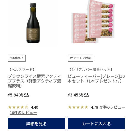
定期便OK
オンライン限定
【ヘルスフード】
【シリアルバー増量セット】
ブラウンライス酵素アクティ
ビューティーバー[プレーン]10
ブプラス（酵素アクティブ濃
本セット（1本プレゼント付）
縮飲料）
¥
5,940
税込
¥
3,456
税込
4.40
4.78
9件のレビュー
10件のレビュー
詳細を見る
カートに入れる