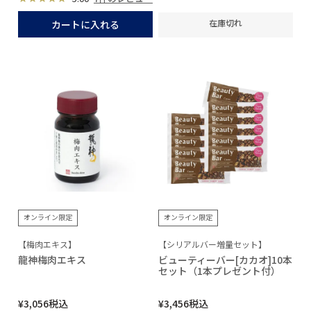
在庫切れ
カートに入れる
オンライン限定
オンライン限定
【梅肉エキス】
【シリアルバー増量セット】
龍神梅肉エキス
ビューティーバー[カカオ]10本
セット（1本プレゼント付）
¥
3,056
税込
¥
3,456
税込