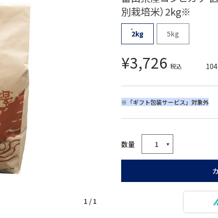
別栽培米）2kg※
2kg
5kg
¥
3,726
104
税込
※「ギフト包装サービス」対象外
1
/
1