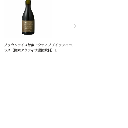
米
ブラウンライス酵素アクティブプ
イランイラン・オーガニック 5m
イランイラン・
ラス（酵素アクティブ濃縮飲料）
L
mL