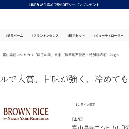
LINE友だち追加で5％OFFクーポンプレゼント
#美容バーム
#フランキンセンス
#限定セット
#ビューティローラー
富山県産コシヒカリ「医王の舞」玄米（除草剤不使用・特別栽培米）2kg※
ルで入賞。甘味が強く、冷めて
オンライン限定
【玄米】
富山県産コシヒカリ「医