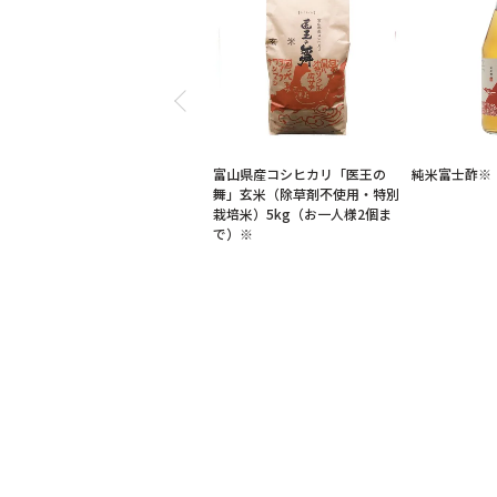
富山県産コシヒカリ「医王の
純米富士酢※
舞」玄米（除草剤不使用・特別
栽培米）5kg（お一人様2個ま
で）※