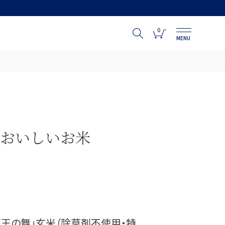
0
MENU
もおいしいお米
王の舞」玄米（除草剤不使用・特