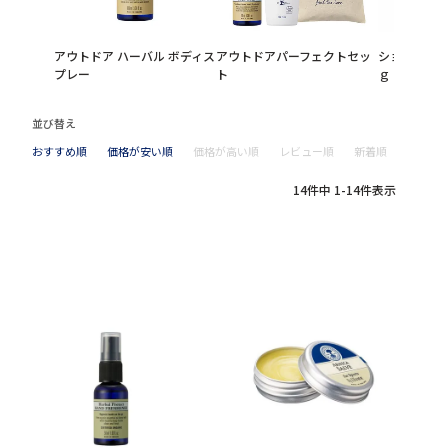
アウトドア ハーバル ボディス
アウトドアパーフェクトセッ
ショルダーリ
プレー
ト
ｇ
並び替え
おすすめ順
価格が安い順
価格が高い順
レビュー順
新着順
14
件中
1
-
14
件表示