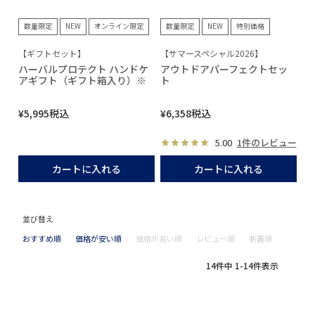
数量限定
NEW
オンライン限定
数量限定
NEW
特別価格
【ギフトセット】
【サマースペシャル2026】
ハーバルプロテクト ハンドケ
アウトドアパーフェクトセッ
アギフト（ギフト箱入り）※
ト
¥
5,995
税込
¥
6,358
税込
5.00
1件のレビュー
カートに入れる
カートに入れる
並び替え
おすすめ順
価格が安い順
価格が高い順
レビュー順
新着順
14
件中
1
-
14
件表示