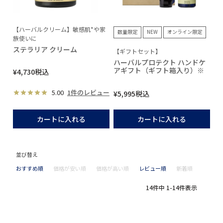
【ハーバルクリーム】敏感肌*や家
数量限定
NEW
オンライン限定
族使いに
ステラリア クリーム
【ギフトセット】
ハーバルプロテクト ハンドケ
アギフト（ギフト箱入り）※
¥
4,730
税込
5.00
1件のレビュー
¥
5,995
税込
カートに入れる
カートに入れる
並び替え
おすすめ順
価格が安い順
価格が高い順
レビュー順
新着順
14
件中
1
-
14
件表示