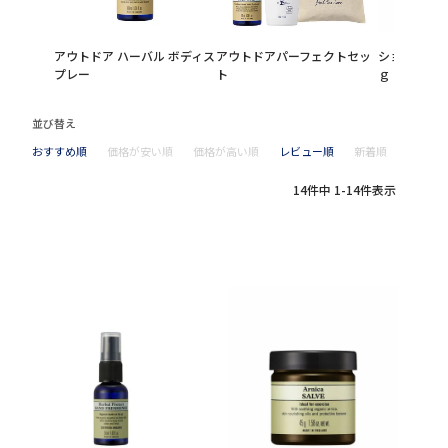
アウトドア ハーバル ボディス
アウトドアパーフェクトセッ
ショルダーリ
プレー
ト
ｇ
並び替え
おすすめ順
価格が安い順
価格が高い順
レビュー順
新着順
14
件中
1
-
14
件表示