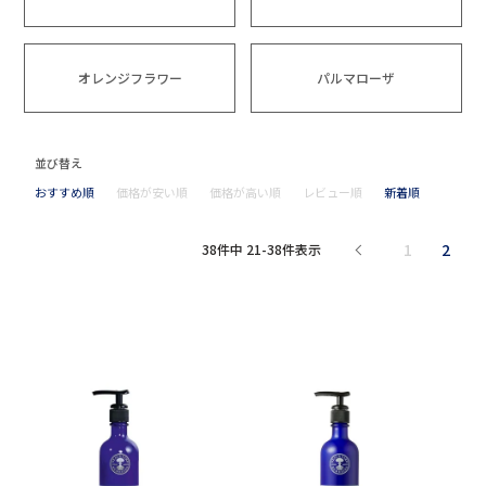
オレンジフラワー
パルマローザ
並び替え
おすすめ順
価格が安い順
価格が高い順
レビュー順
新着順
1
2
38
件中
21
-
38
件表示