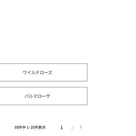
ワイルドローズ
パルマローザ
1
2
38
件中
1
-
20
件表示