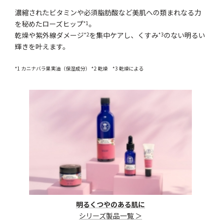
濃縮されたビタミンや必須脂肪酸など美肌への類まれなる力
を秘めたローズヒップ
。
*1
乾燥や紫外線ダメージ
を集中ケアし、くすみ
のない明るい
*2
*3
輝きを叶えます。
*1 カニナバラ果実油（保湿成分） *2 乾燥 *3 乾燥による
明るくつやのある肌に
シリーズ製品一覧 ＞