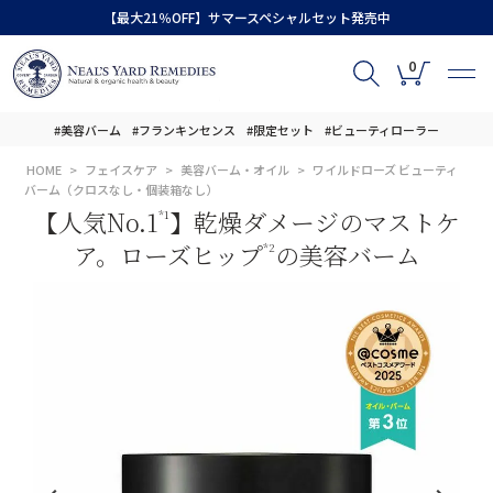
【最大21％OFF】サマースペシャルセット発売中
0
#美容バーム
#フランキンセンス
#限定セット
#ビューティローラー
HOME
フェイスケア
美容バーム・オイル
ワイルドローズ ビューティ
バーム（クロスなし・個装箱なし）
【人気No.1
】乾燥ダメージのマストケ
*1
ア。ローズヒップ
の美容バーム
*2