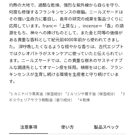
灼熱の大地で、過酷な乾燥、強烈な紫外線から自らを守り、
何度も修復するフランキンセンスの樹脂。ニールズヤードは
その強い生命力に着目し、長年の研究の成果を製品づくりに
応用しています。franc＝「上質な」、incense＝「香」の語
源をもち、神々への捧げものとして、また金と同等の価値が
ある貴重な香料として紀元前4000年前から使われてきまし
た。 深呼吸したくなるような穏やかな香りは、古代エジプト
ではクレオパトラがスキンケアに使っていたと伝えられてい
ます。ニールズヤードでは、この貴重な樹木のサステイナブ
ルな調達先としてオマーン産を採用。植樹をはじめ、フラン
キンセンスが生育し続ける環境を生産者と守り続けていま
す。
*1 カニナバラ果実油（保湿成分） *2 ルリジサ種子油（保湿成分） *3
ボスウェリアサクラ樹脂油（香り成分） *4 乾燥
注意事項
使い方
製品スペック