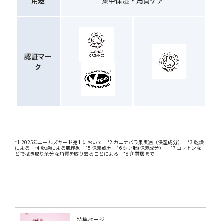
用途
集中保湿・角質ケア
認証マー
ク
*1 2025年ニールズヤード売上において *2 カニナバラ果実油（保湿成分） *3 乾燥
による *4 乾燥による肌印象 *5 保湿成分 *6 シア脂(保湿成分） *7 コットンな
どで拭き取り余分な角質を取り去ることによる *8 角質層まで
特集ページ