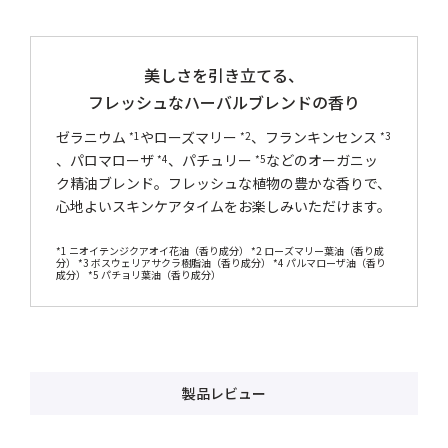
美しさを引き立てる、
フレッシュなハーバルブレンドの香り
ゼラニウム
やローズマリー
、フランキンセンス
*1
*2
*3
、パロマローザ
、パチュリー
などのオーガニッ
*4
*5
ク精油ブレンド。フレッシュな植物の豊かな香りで、
心地よいスキンケアタイムをお楽しみいただけます。
*1 ニオイテンジクアオイ花油（香り成分） *2 ローズマリー葉油（香り成
分） *3 ボスウェリアサクラ樹脂油（香り成分） *4 パルマローザ油（香り
成分） *5 パチョリ葉油（香り成分）
製品レビュー