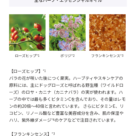
主なハーブ・エッセンシャルオイル
ローズヒップ
ボリジ
フランキンセンス
*1
*2
*3
【ローズヒップ】
*1
バラの花が咲いた後につく果実。ハーブティやスキンケアの
原料には、主にドッグローズと呼ばれる野生種（ワイルドロ
ーズ）のロサ・カニナ（カニナバラ）の実が使われます。ハ
ーブの中では最も多くビタミンCを含んでおり、その量はレモ
ンの約20倍～40倍と言われています。 さらにビタミンE、リ
コピン、リノール酸など豊富な美容成分を含み、肌の保湿や
ハリ、紫外線ダメージ
のケアなどで注目されています。
*4
【フランキンセンス】
*3