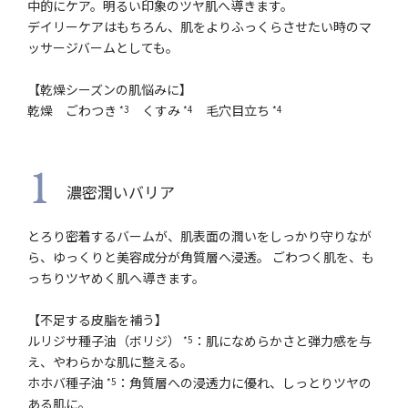
中的にケア。明るい印象のツヤ肌へ導きます。
デイリーケアはもちろん、肌をよりふっくらさせたい時のマ
ッサージバームとしても。
【乾燥シーズンの肌悩みに】
乾燥 ごわつき
くすみ
毛穴目立ち
*3
*4
*4
1
濃密潤いバリア
とろり密着するバームが、肌表面の潤いをしっかり守りなが
ら、ゆっくりと美容成分が角質層へ浸透。 ごわつく肌を、も
っちりツヤめく肌へ導きます。
【不足する皮脂を補う】
ルリジサ種子油（ボリジ）
：肌になめらかさと弾力感を与
*5
え、やわらかな肌に整える。
ホホバ種子油
：角質層への浸透力に優れ、しっとりツヤの
*5
ある肌に。