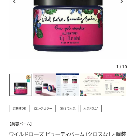
1
/
10
定期便OK
ロングセラー
SNSで人気
人気NO.1*
【美容バーム】
ワイルドローズ ビューティバーム（クロスなし・個装