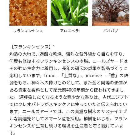
フランキンセンス
アロエベラ
バオバブ
【フランキンセンス】
*
灼熱の大地で、過酷な乾燥、強烈な紫外線から自らを守り、
何度も修復するフランキンセンスの樹脂。ニールズヤードは
その強い生命力に着目し、長年の研究の成果を製品づくりに
応用しています。franc＝「上質な」、incense＝「香」の語
源をもち、神々への捧げものとして、また金と同等の価値が
ある貴重な香料として紀元前4000年前から使われてきまし
た。 深呼吸したくなるような穏やかな香りは、古代エジプト
ではクレオパトラがスキンケアに使っていたと伝えられてい
ます。ニールズヤードでは、この貴重な樹木のサステイナブ
ルな調達先としてオマーン産を採用。植樹をはじめ、フラン
キンセンスが生育し続ける環境を生産者と守り続けていま
す。