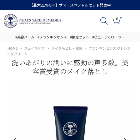
【最大21％OFF】サマースペシャルセット発売中
0
#美容バーム
#フランキンセンス
#限定セット
#ビューティローラー
HOME
フェイスケア
メイク落とし・洗顔
フランキンセンス クレンジ
ングクリーム
洗いあがりの潤いに感動の声多数。美
容賞受賞のメイク落とし