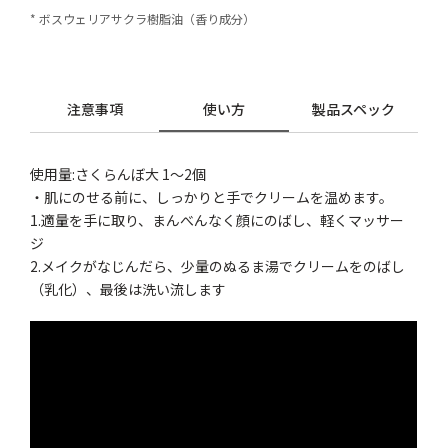
* ボスウェリアサクラ樹脂油（香り成分）
注意事項
使い方
製品スペック
使用量:さくらんぼ大 1～2個
・肌にのせる前に、しっかりと手でクリームを温めます。
1.適量を手に取り、まんべんなく顔にのばし、軽くマッサー
ジ
2.メイクがなじんだら、少量のぬるま湯でクリームをのばし
（乳化）、最後は洗い流します