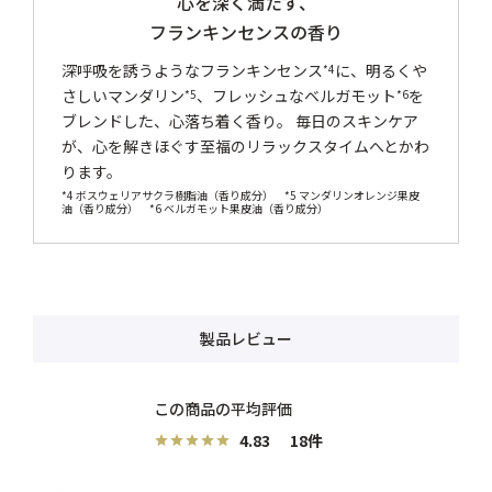
心を深く満たす、
フランキンセンスの香り
深呼吸を誘うようなフランキンセンス
に、明るくや
*4
さしいマンダリン
、フレッシュなベルガモット
を
*5
*6
ブレンドした、心落ち着く香り。 毎日のスキンケア
が、心を解きほぐす至福のリラックスタイムへとかわ
ります。
*4 ボスウェリアサクラ樹脂油（香り成分） *5 マンダリンオレンジ果皮
油（香り成分） *6 ベルガモット果皮油（香り成分）
製品レビュー
4.83
18