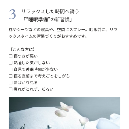
リラックスした時間へ誘う
3
「“睡眠準備”の新習慣」
枕やシーツなどの寝具や、空間にスプレー。眠る前に、リラ
ックスタイムの習慣づくりがおすすめです。
【こんな方に】
□ 寝つきが悪い
□ 熟睡した気がしない
□ 育児で睡眠時間が少ない
□ 寝る直前まで考えごとをしがち
□ 夢ばかり見る
□ 疲れがとれず、だるい