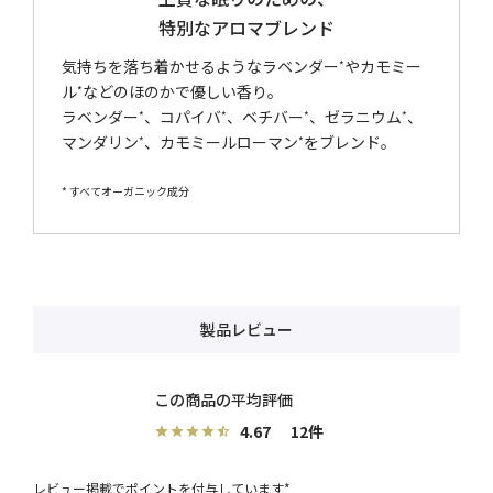
特別なアロマブレンド
気持ちを落ち着かせるようなラベンダー
やカモミー
*
ル
などのほのかで優しい香り。
*
ラベンダー
、コパイバ
、ベチバー
、ゼラニウム
、
*
*
*
*
マンダリン
、カモミールローマン
をブレンド。
*
*
* すべてオーガニック成分
製品レビュー
4.67
12
レビュー掲載でポイントを付与しています*