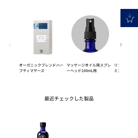
オーガニックブレンドハー
マッサージオイル用スプレ
リフレッシュ
ブティマザーズ
ーヘッド100mL用
ミスト
最近チェックした製品