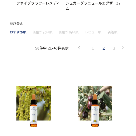
ファイブフラワーレメディ
シュガーグラニュールエグザ
ミムラス
ム
並び替え
おすすめ順
価格が安い順
価格が高い順
レビュー順
新着順
1
2
3
50
件中
21
-
40
件表示