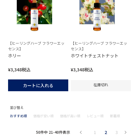
【ヒーリングハーブ フラワーエッ
【ヒーリングハーブ フラワーエッ
センス】
センス】
ホリー
ホワイトチェストナット
¥
3,348
税込
¥
3,348
税込
在庫切れ
カートに入れる
並び替え
おすすめ順
価格が安い順
価格が高い順
レビュー順
新着順
1
2
3
50
件中
21
-
40
件表示