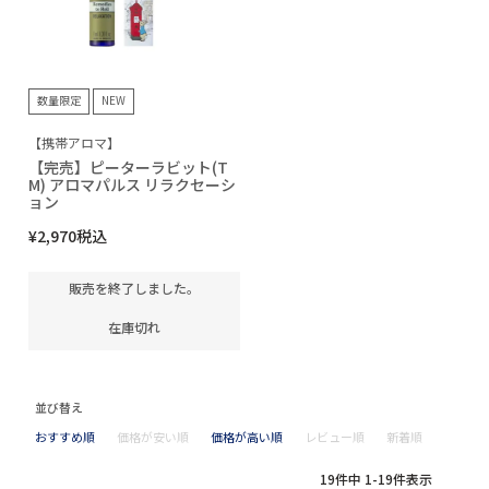
数量限定
NEW
【携帯アロマ】
【完売】ピーターラビット(T
M) アロマパルス リラクセーシ
ョン
¥
2,970
税込
販売を終了しました。
在庫切れ
並び替え
おすすめ順
価格が安い順
価格が高い順
レビュー順
新着順
19
件中
1
-
19
件表示