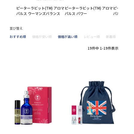
ピーターラビット(TM) アロマ
ピーターラビット(TM) アロマ
ピーターラビ
パルス ウーマンズバランス
パルス パワー
パルス ナイ
並び替え
おすすめ順
価格が安い順
価格が高い順
レビュー順
新着順
19
件中
1
-
19
件表示