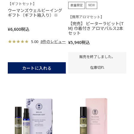
【ギフトセット】
数量限定
NEW
ウーマンズウェルビーイング
ギフト（ギフト箱入り）※
【携帯アロマセット】
【完売】 ピーターラビット(T
M) 巾着付き アロマパルス2本
¥
6,600
税込
セット
5.00
8件のレビュー
¥
5,940
税込
販売を終了しました。
在庫切れ
カートに入れる