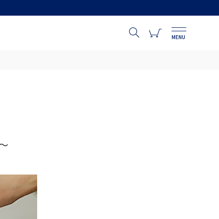
MENU
～