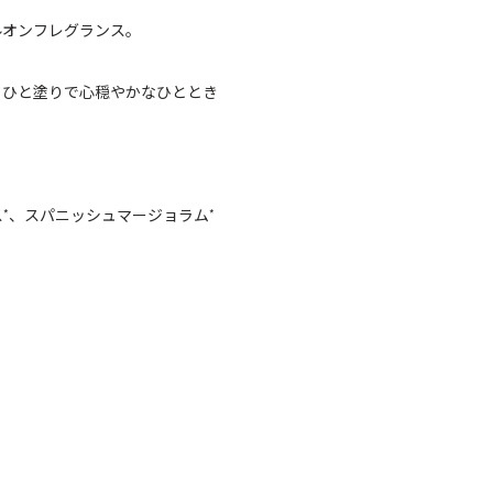
ルオンフレグランス。
とひと塗りで心穏やかなひととき
ス
、スパニッシュマージョラム
*
*