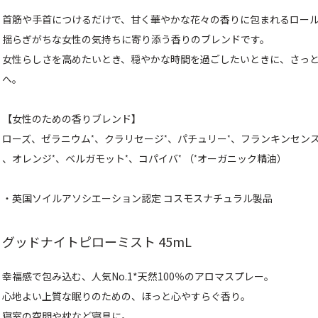
首筋や手首につけるだけで、甘く華やかな花々の香りに包まれるロー
揺らぎがちな女性の気持ちに寄り添う香りのブレンドです。
女性らしさを高めたいとき、穏やかな時間を過ごしたいときに、さっ
へ。
【女性のための香りブレンド】
ローズ、ゼラニウム
、クラリセージ
、パチュリー
、フランキンセン
*
*
*
、オレンジ
、ベルガモット
、コパイバ
（
オーガニック精油）
*
*
*
*
・英国ソイルアソシエーション認定 コスモスナチュラル製品
グッドナイトピローミスト 45mL
幸福感で包み込む、人気No.1*天然100％のアロマスプレー。
心地よい上質な眠りのための、ほっと心やすらぐ香り。
寝室の空間や枕など寝具に。