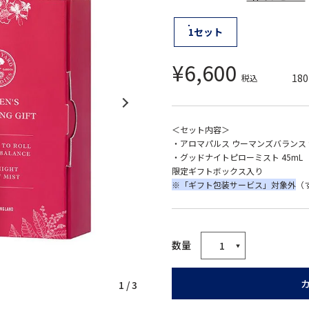
1セット
¥
6,600
180
税込
＜セット内容＞
・アロマパルス ウーマンズバランス 
・グッドナイトピローミスト 45mL
限定ギフトボックス入り
※「ギフト包装サービス」対象外
（
1
/
3