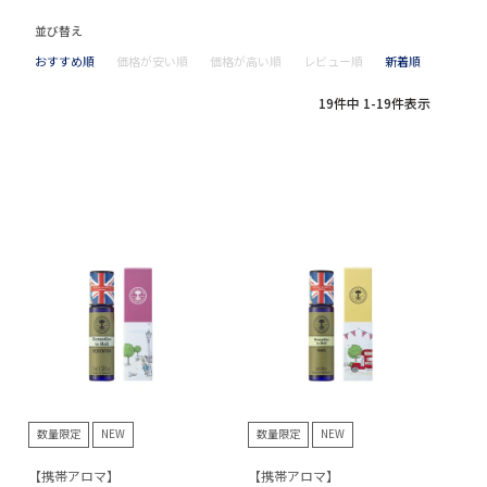
並び替え
おすすめ順
価格が安い順
価格が高い順
レビュー順
新着順
19
件中
1
-
19
件表示
数量限定
NEW
数量限定
NEW
【携帯アロマ】
【携帯アロマ】