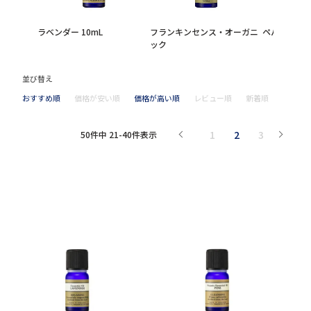
ラベンダー 10mL
フランキンセンス・オーガニ
ペパーミント 
ック
並び替え
おすすめ順
価格が安い順
価格が高い順
レビュー順
新着順
1
2
3
50
件中
21
-
40
件表示