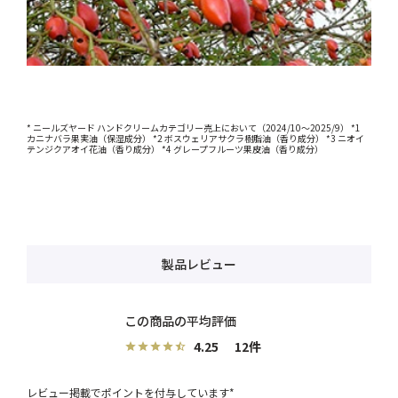
* ニールズヤード ハンドクリームカテゴリー売上において（2024/10～2025/9） *1
カニナバラ果実油（保湿成分） *2 ボスウェリアサクラ樹脂油（香り成分） *3 ニオイ
テンジクアオイ花油（香り成分） *4 グレープフルーツ果皮油（香り成分）
製品レビュー
4.25
12
レビュー掲載でポイントを付与しています*