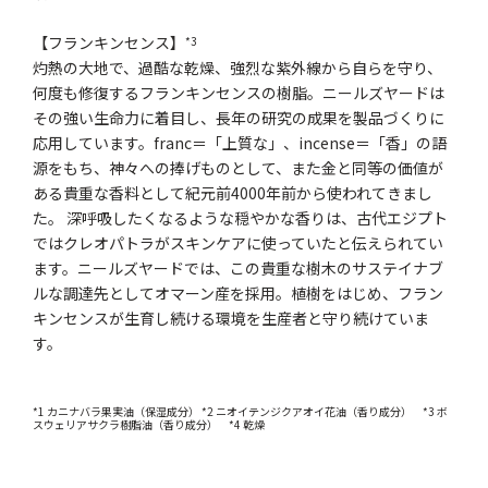
【フランキンセンス】
*3
灼熱の大地で、過酷な乾燥、強烈な紫外線から自らを守り、
何度も修復するフランキンセンスの樹脂。ニールズヤードは
その強い生命力に着目し、長年の研究の成果を製品づくりに
応用しています。franc＝「上質な」、incense＝「香」の語
源をもち、神々への捧げものとして、また金と同等の価値が
ある貴重な香料として紀元前4000年前から使われてきまし
た。 深呼吸したくなるような穏やかな香りは、古代エジプト
ではクレオパトラがスキンケアに使っていたと伝えられてい
ます。ニールズヤードでは、この貴重な樹木のサステイナブ
ルな調達先としてオマーン産を採用。植樹をはじめ、フラン
キンセンスが生育し続ける環境を生産者と守り続けていま
す。
*1 カニナバラ果実油（保湿成分） *2 ニオイテンジクアオイ花油（香り成分） *3 ボ
スウェリアサクラ樹脂油（香り成分） *4 乾燥