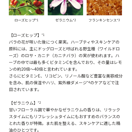
ローズヒップ
ゼラニウム
フランキンセンス
*1
*2
*3
【ローズヒップ】
*1
バラの花が咲いた後につく果実。ハーブティやスキンケアの
原料には、主にドッグローズと呼ばれる野生種（ワイルドロ
ーズ）のロサ・カニナ（カニナバラ）の実が使われます。ハ
ーブの中では最も多くビタミンCを含んでおり、その量はレモ
ンの約20倍～40倍と言われています。
さらにビタミンE、リコピン、リノール酸など豊富な美容成分
を含み、肌の保湿やハリ、紫外線ダメージ
のケアなどで注
*4
目されています。
【ゼラニウム】
*2
甘いフローラル調で華やかなゼラニウムの香りは、リラック
スタイムにもリフレッシュタイムにもおすすめのバランスの
とれた香りが特徴。また肌を整える、スキンケアに適した精
油のひとつです。