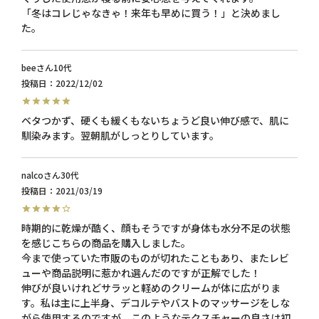
「冬はコレじゃなきゃ！来年も早めに買う！」と決めまし
た。
bee
10代
投稿日
2022/12/02
ベタつかず、硬くも緩くもないちょうど良い伸び感で、肌に
馴染みます。翌朝肌がしっとりしています。
nalco
30代
投稿日
2021/03/19
時期的に乾燥が酷く、顔もそうですが身体も水分不足の状態
を感じこちらの商品を購入しました。

今まで使っていた市販のものが切れたこともあり、またレビ
ューや商品説明に惹かれ選んだのですが正解でした！

伸びが良いけれどサラッと軽めのクリームが体に広がりま
す。私は主に上半身、デコルテやバストのマッサージをしな
がら使用するのですが、このようなテクスチャーの良さは初