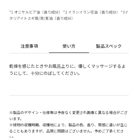
*1 オニサルビア油（香り成分） *2 イランイラン花油（香り成分） *3イ
タリアイトスギ葉/実/茎油（香り成分）
注意事項
使い方
製品スペック
乾燥を感じたときやお風呂上りに、優しくマッサージするよ
うにして、十分にのばしてください。
※製品のデザイン・仕様等は予告なく変更され画像と異なる場合がござ
います。
※植物の収穫時期、収穫地により、製品の色、香り、質感に違いが生じ
ることもありますが、品質に問題はございません。予めご了承くださ
い。