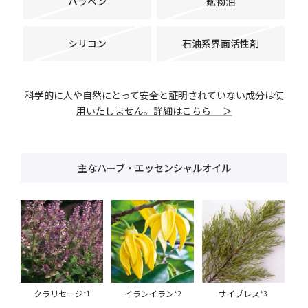
パラベン
鉱物油
シリコン
石油系界面活性剤
科学的に人や自然にとって安全と証明されていない成分は使
用いたしません。詳細はこちら ＞
主なハーブ・エッセンシャルオイル
クラリセージ
イランイラン
サイプレス
*1
*2
*3