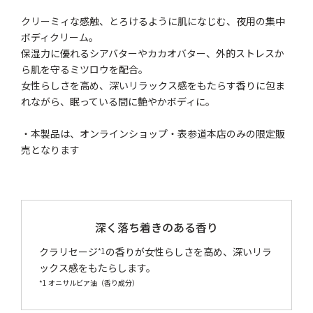
クリーミィな感触、とろけるように肌になじむ、夜用の集中
ボディクリーム。
保湿力に優れるシアバターやカカオバター、外的ストレスか
ら肌を守るミツロウを配合。
女性らしさを高め、深いリラックス感をもたらす香りに包ま
れながら、眠っている間に艶やかボディに。
・本製品は、オンラインショップ・表参道本店のみの限定販
売となります
深く落ち着きのある香り
クラリセージ
の香りが女性らしさを高め、深いリラ
*1
ックス感をもたらします。
*1 オニサルビア油（香り成分）