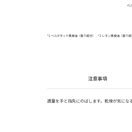
ベ
*1 ベルガモット果皮油（香り成分） *2 レモン果皮油（香り成
注意事項
適量を手と指先にのばします。乾燥が気にな