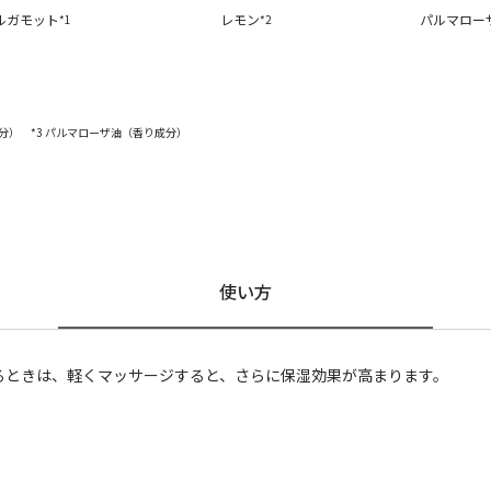
ルガモット
レモン
パルマロー
*1
*2
分） *3 パルマローザ油（香り成分）
使い方
るときは、軽くマッサージすると、さらに保湿効果が高まります。