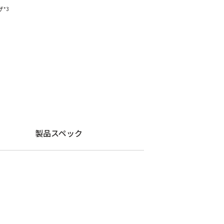
ザ
*3
製品スペック