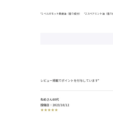
*1 ベルガモット果皮油（香り成分） *2 スペアミント油（香
レビュー掲載でポイントを付与しています*
ねめ
60代
投稿日
2023/10/12