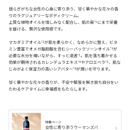
揺らぎがちな女性の心身に寄り添う、甘く華やかな花々の香
りのラグジュアリーなボディクリーム。
上質な植物オイルを惜しみなく配合し、肌の奥
にまで栄養
*1
を届ける、贅沢な使用感です。
マカダミアオイル
が肌を柔らかく、なめらかに整え、ビタ
*2
ミン豊富でオメガ脂肪酸を含むシーバックソーンオイル
が
*3
必要な水分を補いながら、すっと浸透
。肌を落ち着かせる
*1
効果が期待されるカレンデュラエキス
やアロエベラ
、肌な
*4
*5
じみがよく保湿力の高いシアバター
が潤いを守ります。
*6
甘く華やかな花々の香りが、不安や緊張を解き放ち自分をい
たわるケアタイムに幸福感をもたらします。
特集ページ
女性に寄り添うウーマンズバ