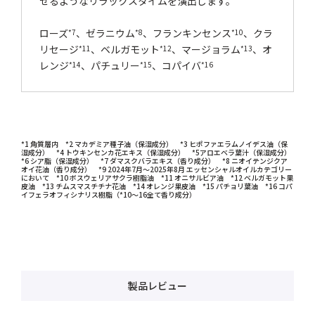
せるようなリラックスタイムを演出します。
ローズ
、ゼラニウム
、フランキンセンス
、クラ
*7
*8
*10
リセージ
、ベルガモット
、マージョラム
、オ
*11
*12
*13
レンジ
、パチュリー
、コパイバ
*14
*15
*16
*1 角質層内 *2 マカデミア種子油（保湿成分） *3 ヒポファエラムノイデス油（保
湿成分） *4 トウキンセンカ花エキス（保湿成分） *5アロエベラ葉汁（保湿成分）
*6 シア脂（保湿成分） *7 ダマスクバラエキス（香り成分） *8 ニオイテンジクア
オイ花油（香り成分） *9 2024年7月～2025年8月 エッセンシャルオイルカテゴリー
において *10 ボスウェリアサクラ樹脂油 *11 オニサルビア油 *12 ベルガモット果
皮油 *13 チムスマスチチナ花油 *14 オレンジ果皮油 *15 パチョリ葉油 *16 コパ
イフェラオフィシナリス樹脂（*10～16全て香り成分）
製品レビュー