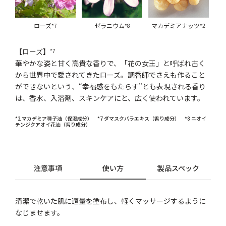
ローズ
ゼラニウム
マカデミアナッツ
*7
*8
*2
【ローズ】
*7
華やかな姿と甘く高貴な香りで、「花の女王」と呼ばれ古く
から世界中で愛されてきたローズ。調香師でさえも作ること
ができないという、“幸福感をもたらす”とも表現される香り
は、香水、入浴剤、スキンケアにと、広く使われています。
*2 マカデミア種子油（保湿成分） *7 ダマスクバラエキス（香り成分） *8 ニオイ
テンジクアオイ花油（香り成分）
注意事項
使い方
製品スペック
清潔で乾いた肌に適量を塗布し、軽くマッサージするように
なじませます。