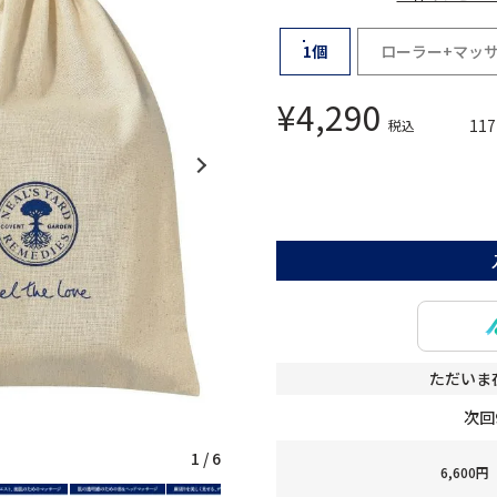
1個
ローラー+マッ
¥
4,290
117
税込
ただいま
次回
1
/
6
6,60