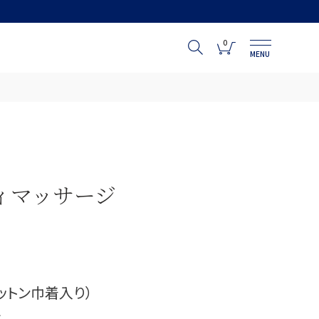
0
MENU
ィマッサージ
ットン巾着入り）
ー