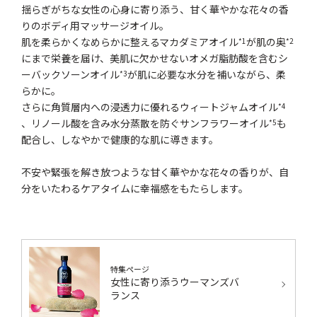
揺らぎがちな女性の心身に寄り添う、甘く華やかな花々の香
りのボディ用マッサージオイル。
肌を柔らかくなめらかに整えるマカダミアオイル
が肌の奥
*1
*2
にまで栄養を届け、美肌に欠かせないオメガ脂肪酸を含むシ
ーバックソーンオイル
が肌に必要な水分を補いながら、柔
*3
らかに。
さらに角質層内への浸透力に優れるウィートジャムオイル
*4
、リノール酸を含み水分蒸散を防ぐサンフラワーオイル
も
*5
配合し、しなやかで健康的な肌に導きます。
不安や緊張を解き放つような甘く華やかな花々の香りが、自
分をいたわるケアタイムに幸福感をもたらします。
特集ページ
女性に寄り添うウーマンズバ
ランス