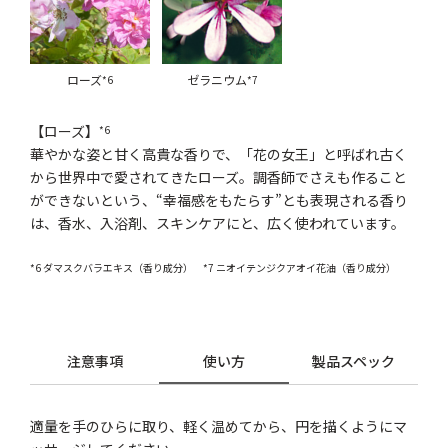
ローズ
ゼラニウム
*6
*7
【ローズ】
*6
華やかな姿と甘く高貴な香りで、「花の女王」と呼ばれ古く
から世界中で愛されてきたローズ。調香師でさえも作ること
ができないという、“幸福感をもたらす”とも表現される香り
は、香水、入浴剤、スキンケアにと、広く使われています。
*6 ダマスクバラエキス（香り成分） *7 ニオイテンジクアオイ花油（香り成分）
注意事項
使い方
製品スペック
適量を手のひらに取り、軽く温めてから、円を描くようにマ