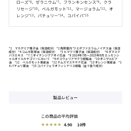
ローズ
、ゼラニウム
、フランキンセンス
、クラ
*6
*7
*9
リセージ
、ベルガモット
、マージョラム
、オ
*10
*11
*12
レンジ
、パチュリー
、コパイバ
*13
*14
*15
*1 マカデミア種子油（保湿成分） *2 角質層内 *3 ヒポファエラムノイデス油（保湿
成分） *4 コムギ胚芽油（保湿成分） *5 ヒマワリ種子油（保湿成分） *6 ダマスク
バラエキス *7 ニオイテンジクアオイ花油 *8 2024年7月～2025年8月 エッセンシ
ャルオイルカテゴリーにおいて *9 ボスウェリアサクラ樹脂油 *10 オニサルビア
油 *11 ベルガモット果皮油 *12 チムスマスチチナ花油 *13 オレンジ果皮油 *1
4 パチョリ葉油 *15 コパイフェラオフィシナリス樹脂（全て香り成分）
製品レビュー
4.90
10