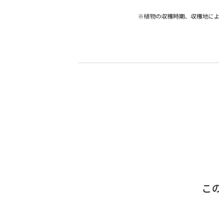
※植物の収穫時期、収穫地に
こ