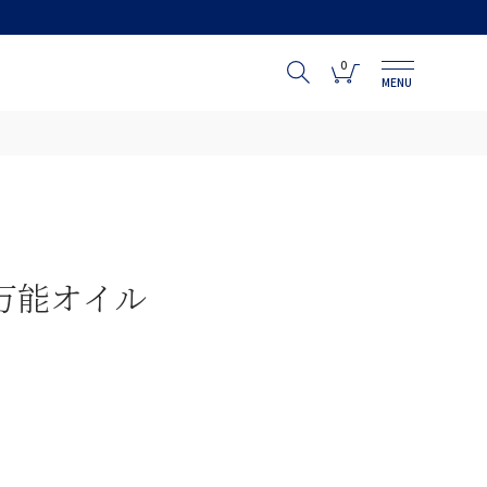
0
MENU
万能オイル