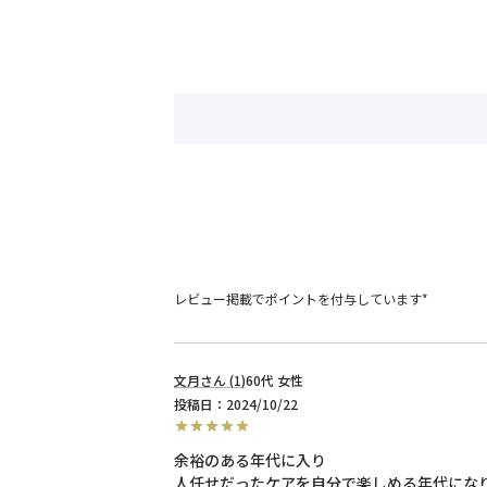
レビュー掲載でポイントを付与しています*
文月
1
60代
女性
投稿日
2024/10/22
余裕のある年代に入り

人任せだったケアを自分で楽しめる年代になり