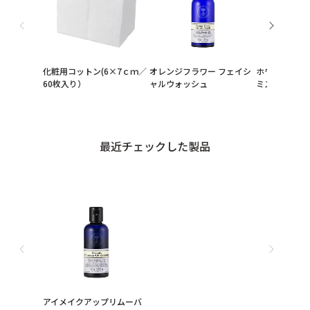
化粧用コットン(6×7ｃｍ／
オレンジフラワー フェイシ
ホワイトティ
60枚入り）
ャルウォッシュ
ミスト
最近チェックした製品
アイメイクアップリムーバ