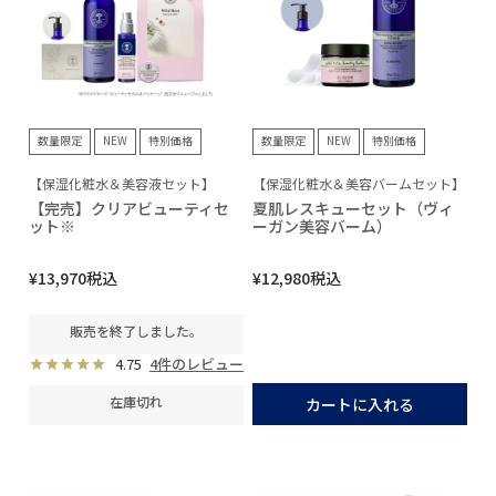
数量限定
NEW
特別価格
数量限定
NEW
特別価格
【保湿化粧水＆美容液セット】
【保湿化粧水＆美容バームセット】
【完売】クリアビューティセ
夏肌レスキューセット（ヴィ
ット※
ーガン美容バーム）
¥
13,970
税込
¥
12,980
税込
販売を終了しました。
4.75
4件のレビュー
在庫切れ
カートに入れる