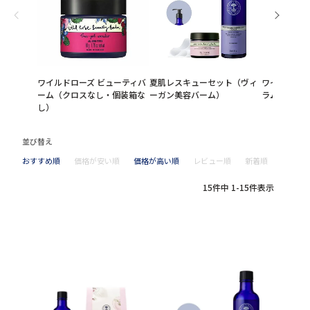
ワイルドローズ ビューティバ
夏肌レスキューセット（ヴィ
ワイルドロー
ーム（クロスなし・個装箱な
ーガン美容バーム）
ラム
し）
並び替え
おすすめ順
価格が安い順
価格が高い順
レビュー順
新着順
15
件中
1
-
15
件表示