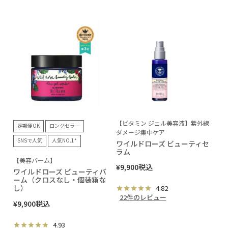
【ビタミン ジェル美容液】紫外線
定期便OK
ロングセラー
ダメージ集中ケア
SNSで人気
人気NO.1*
ワイルドローズ ビューティセ
ラム
【美容バーム】
¥
9,900
税込
ワイルドローズ ビューティバ
ーム（クロスなし・個装箱な
し）
4.82
22件のレビュー
¥
9,900
税込
4.93