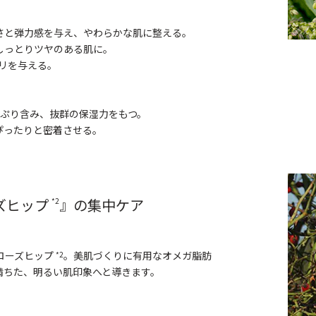
さと弾力感を与え、やわらかな肌に整える。
しっとりツヤのある肌に。
ハリを与える。
っぷり含み、抜群の保湿力をもつ。
、ぴったりと密着させる。
ズヒップ
』の集中ケア
*2
ローズヒップ
。美肌づくりに有用なオメガ脂肪
*2
満ちた、明るい肌印象へと導きます。