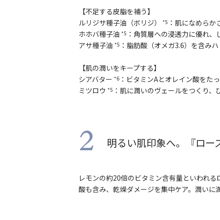
【不足する皮脂を補う】
ルリジサ種子油（ボリジ）
：肌になめらか
*5
ホホバ種子油
：角質層への浸透力に優れ、
*5
アサ種子油
：脂肪酸（オメガ3.6）を含み
*5
【肌の潤いをキープする】
シアバター
：ビタミンAとオレイン酸をた
*6
ミツロウ
：肌に潤いのヴェールをつくり
*5
2
明るい肌印象へ。『ロー
レモンの約20倍のビタミン含有量といわれる
酸も含み、乾燥ダメージを集中ケア。潤いに