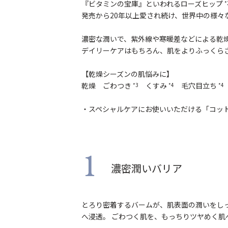
『ビタミンの宝庫』といわれるローズヒップ
*
発売から20年以上愛され続け、世界中の様々
濃密な潤いで、紫外線や寒暖差などによる乾
デイリーケアはもちろん、肌をよりふっくら
【乾燥シーズンの肌悩みに】
乾燥 ごわつき
くすみ
毛穴目立ち
*3
*4
*4
・スペシャルケアにお使いいただける「コッ
1
濃密潤いバリア
とろり密着するバームが、肌表面の潤いをし
へ浸透。 ごわつく肌を、もっちりツヤめく肌