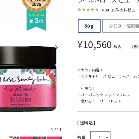
4.94
16件のレビュ
50ｇ
クロス・個包装な
¥
10,560
288
税込
＜セット内容＞
・ワイルドローズ ビューティバーム 5
【付属品】
・オーガニック コットンクロス
・使い方ミニリーフレット
送料込
1
/
11