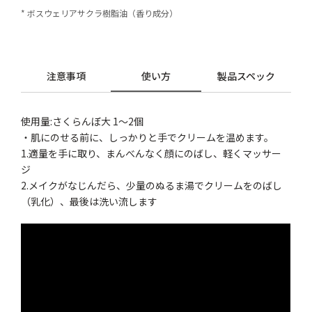
* ボスウェリアサクラ樹脂油（香り成分）
注意事項
使い方
製品スペック
使用量:さくらんぼ大 1～2個
・肌にのせる前に、しっかりと手でクリームを温めます。
1.適量を手に取り、まんべんなく顔にのばし、軽くマッサー
ジ
2.メイクがなじんだら、少量のぬるま湯でクリームをのばし
（乳化）、最後は洗い流します