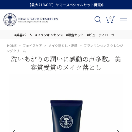
【最大21％OFF】サマースペシャルセット発売中
0
#美容バーム
#フランキンセンス
#限定セット
#ビューティローラー
HOME
フェイスケア
メイク落とし・洗顔
フランキンセンス クレンジ
ングクリーム
洗いあがりの潤いに感動の声多数。美
容賞受賞のメイク落とし