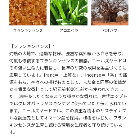
フランキンセンス
アロエベラ
バオバブ
【フランキンセンス】
*
灼熱の大地で、過酷な乾燥、強烈な紫外線から自らを守り、
何度も修復するフランキンセンスの樹脂。ニールズヤードは
その強い生命力に着目し、長年の研究の成果を製品づくりに
応用しています。franc＝「上質な」、incense＝「香」の語
源をもち、神々への捧げものとして、また金と同等の価値が
ある貴重な香料として紀元前4000年前から使われてきまし
た。 深呼吸したくなるような穏やかな香りは、古代エジプト
ではクレオパトラがスキンケアに使っていたと伝えられてい
ます。ニールズヤードでは、この貴重な樹木のサステイナブ
ルな調達先としてオマーン産を採用。植樹をはじめ、フラン
キンセンスが生育し続ける環境を生産者と守り続けていま
す。