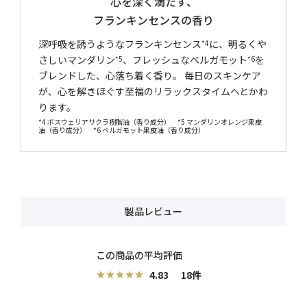
心を深く満たす、
フランキンセンスの香り
深呼吸を誘うようなフランキンセンス
に、明るくや
*4
さしいマンダリン
、フレッシュなベルガモット
を
*5
*6
ブレンドした、心落ち着く香り。 毎日のスキンケア
が、心を解きほぐす至福のリラックスタイムへとかわ
ります。
*4 ボスウェリアサクラ樹脂油（香り成分） *5 マンダリンオレンジ果皮
油（香り成分） *6 ベルガモット果皮油（香り成分）
製品レビュー
4.83
18