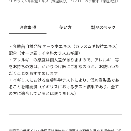
*1 カラスムギ穀粒エキス（保湿成分） *2アロエベラ葉汁（保湿成分）
注意事項
使い方
製品スペック
・乳酸菌自然発酵 オーツ麦エキス（カラスムギ穀粒エキス）
配合（オーツ麦：イネ科カラスムギ属）
・アレルギーの感度は個人差がありますので、アレルギー等
をお持ちの方は、かかりつけ医にご相談のうえ、お使いいた
だくことをおすすめします
・イギリスにおける皮膚科学テストにより、低刺激製品であ
ることを確認済（イギリスにおけるテスト結果であり、全て
の方に適合しているとは限りません）
※製品のデザイン・仕様等は予告なく変更され画像と異なる場合がござ