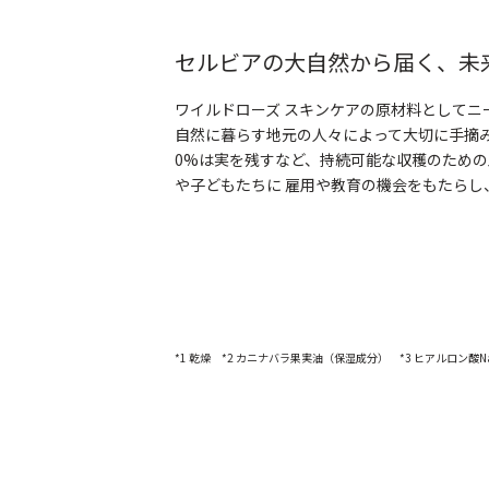
セルビアの大自然から届く、未
ワイルドローズ スキンケアの原材料として
自然に暮らす地元の人々によって大切に手摘
0%は実を残すなど、持続可能な収穫のため
や子どもたちに 雇用や教育の機会をもたらし
*1 乾燥 *2 カニナバラ果実油（保湿成分） *3 ヒアルロン酸