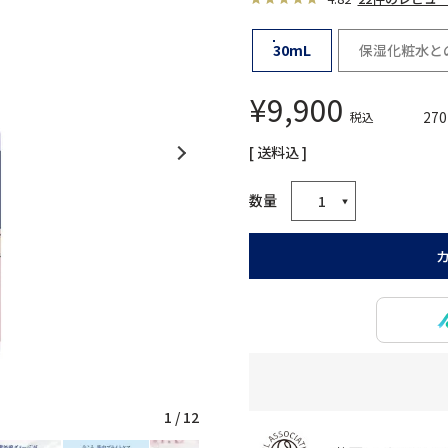
30mL
保湿化粧水と
¥
9,900
270
税込
送料込
1
/
12