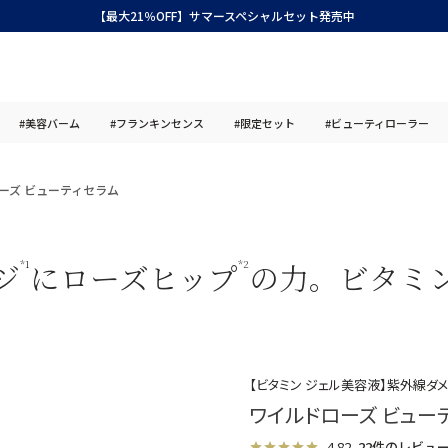
【最大21％OFF】サマースペシャルセット発売中
#美容バーム
#フランキンセンス
#限定セット
#ビューティローラー
ーズ ビューティセラム
ジ
にローズヒップ
の力。ビタミ
*1
*2
【ビタミン ジェル美容液】紫外線ダ
ワイルドローズ ビュー
4.82
22件のレビュ