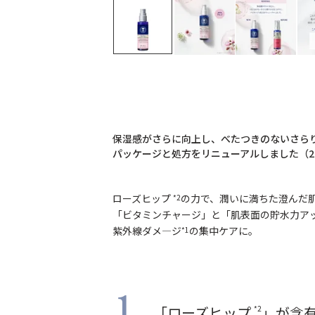
保湿感がさらに向上し、べたつきのないさら
パッケージと処方をリニューアルしました（202
ローズヒップ
の力で、潤いに満ちた澄んだ
*2
「ビタミンチャージ」と「肌表面の貯水力ア
紫外線ダメ―ジ
の集中ケアに。
*1
1
「ローズヒップ
」が含
*2