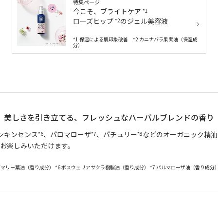
特集ページ
今こそ、ブライトケア
*1
ローズヒップ
のジェル美容液
*2
*1 保湿による肌印象改善 *2 カニナバラ果実油（保湿成
分）
美しさを引き立てる、
フレッシュなハーバルブレンドの香り
ンキンセンス
、パロマローザ
、パチュリー
などのオーガニック精油
*6
*7
*8
お楽しみいただけます。
ズマリー葉油（香り成分） *6 ボスウェリアサクラ樹脂油（香り成分） *7 パルマローザ油（香り成分）