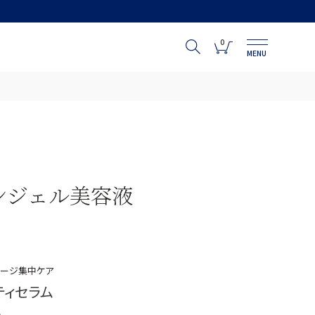
0
MENU
ンジェル美容液
メージ集中ケア
ティセラム
ー