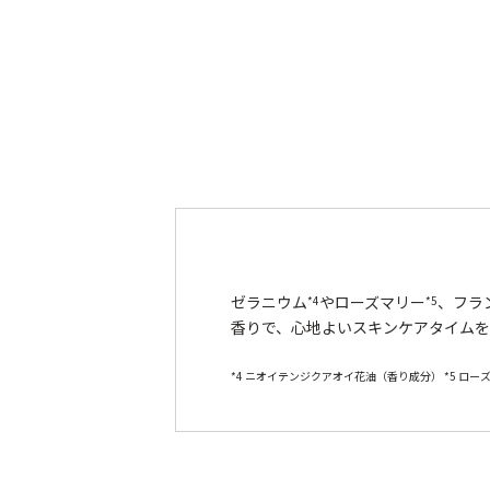
ゼラニウム
やローズマリー
、フラ
*4
*5
香りで、心地よいスキンケアタイムを
*4 ニオイテンジクアオイ花油（香り成分） *5 ロー