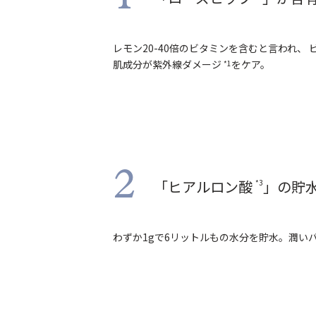
レモン20-40倍のビタミンを含むと言われ、
肌成分が紫外線ダメージ
をケア。
*1
2
「ヒアルロン酸
」の貯
*3
わずか1gで6リットルもの水分を貯水。潤い