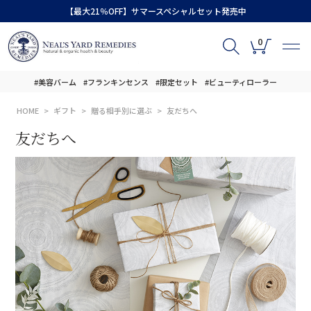
【最大21％OFF】サマースペシャルセット発売中
0
#美容バーム
#フランキンセンス
#限定セット
#ビューティローラー
HOME
ギフト
贈る相手別に選ぶ
友だちへ
友だちへ