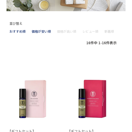
並び替え
おすすめ順
価格が安い順
価格が高い順
レビュー順
新着順
16
件中
1
-
16
件表示
【ギフトセット】
【ギフトセット】