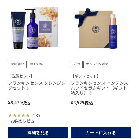
定期便OK
特別価格
NEW
オンライン限定
【洗顔セット】
【ギフトセット】
フランキンセンス クレンジン
フランキンセンス インテンス
グセット※
ハンドセラムギフト（ギフト
箱入り）※
¥
8,470
税込
¥
8,525
税込
4.86
29件のレビュー
詳細を見る
カートに入れる