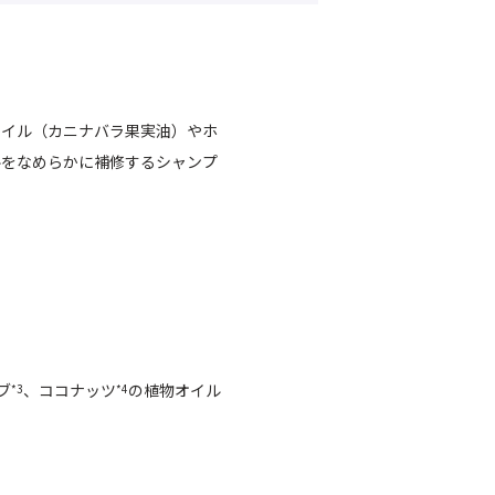
オイル（カニナバラ果実油）やホ
ルをなめらかに補修するシャンプ
ブ
、ココナッツ
の植物オイル
*3
*4