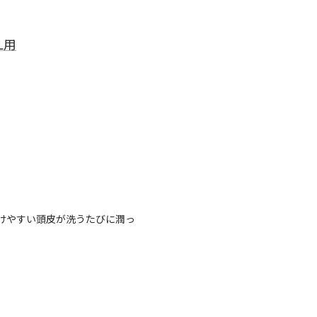
L用
けやすい頭皮が洗うたびに潤っ