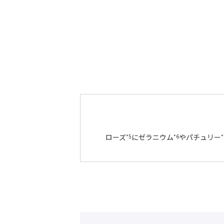
ローズ
にゼラニウム
やパチュリー
*5
*6
*