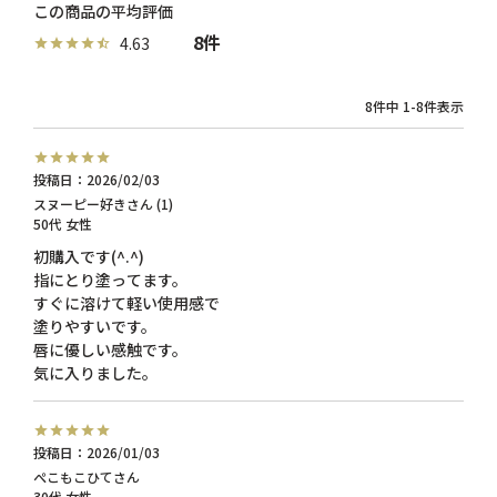
8
4.63
8
件中
1
-
8
件表示
投稿日
2026/02/03
スヌーピー好き
1
50代
女性
初購入です(^.^)

指にとり塗ってます。

すぐに溶けて軽い使用感で

塗りやすいです。

唇に優しい感触です。

投稿日
2026/01/03
ぺこもこひて
30代
女性