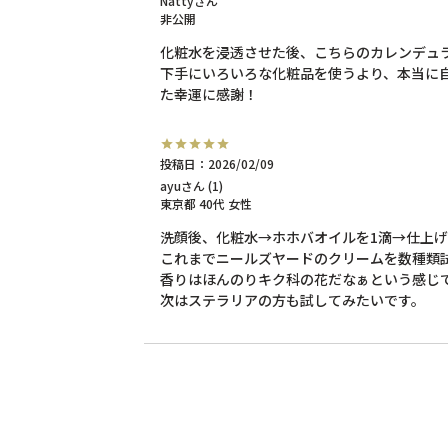
Natty
非公開
化粧水を浸透させた後、こちらのカレンデュラ
下手にいろいろな化粧品を使うより、本当に
投稿日
2026/02/09
ayu
1
東京都
40代
女性
洗顔後、化粧水→ホホバオイルを1滴→仕上げ
これまでニールズヤードのクリームを数種類試
香りはほんのりキク科の花だなぁという感じで、
次はステラリアの方も試してみたいです。