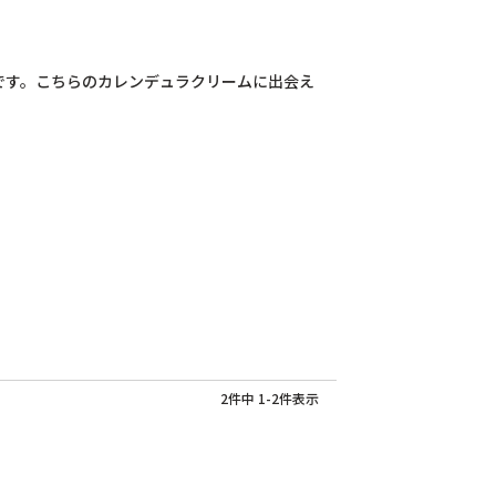
です。こちらのカレンデュラクリームに出会え
2
件中
1
-
2
件表示