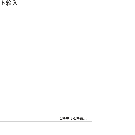
ト箱入
1
件中
1
-
1
件表示