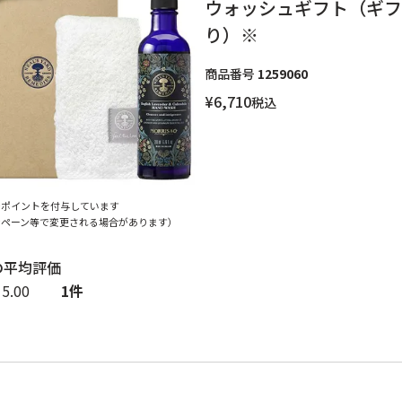
ウォッシュギフト（ギフ
り）※
商品番号
1259060
¥
6,710
税込
でポイントを付与しています
ンペーン等で変更される場合があります）
5.00
1