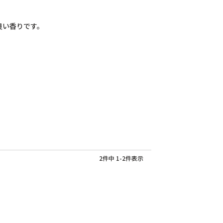
良い香りです。
2
件中
1
-
2
件表示