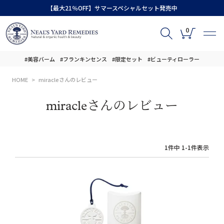
【最大21％OFF】サマースペシャルセット発売中
0
#美容バーム
#フランキンセンス
#限定セット
#ビューティローラー
HOME
miracleさんのレビュー
miracleさんのレビュー
1
件中
1
-
1
件表示