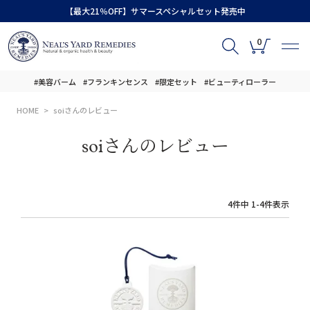
【最大21％OFF】サマースペシャルセット発売中
0
#美容バーム
#フランキンセンス
#限定セット
#ビューティローラー
HOME
soiさんのレビュー
soiさんのレビュー
4
件中
1
-
4
件表示