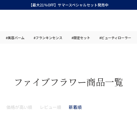
【最大21％OFF】サマースペシャルセット発売中
#美容バーム
#フランキンセンス
#限定セット
#ビューティローラー
ファイブフラワー商品一覧
価格が高い順
レビュー順
新着順