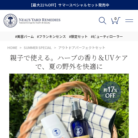
【最大21％OFF】サマースペシャルセット発売中
0
#美容バーム
#フランキンセンス
#限定セット
#ビューティローラー
HOME
SUMMER SPECIAL
アウトドアパーフェクトセット
親子で使える。ハーブの香り＆UVケア
で、夏の野外を快適に