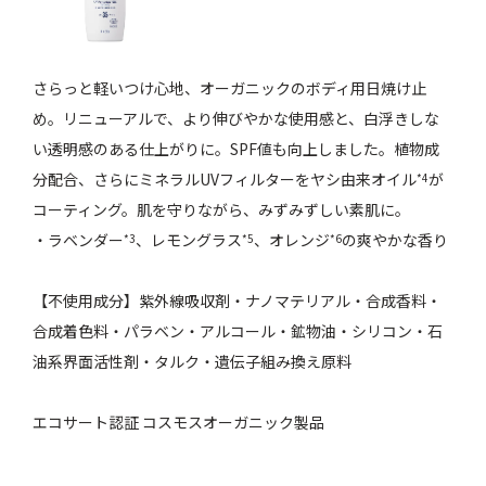
さらっと軽いつけ心地、オーガニックのボディ用日焼け止
め。リニューアルで、より伸びやかな使用感と、白浮きしな
い透明感のある仕上がりに。SPF値も向上しました。植物成
分配合、さらにミネラルUVフィルターをヤシ由来オイル
が
*4
コーティング。肌を守りながら、みずみずしい素肌に。
・ラベンダー
、レモングラス
、オレンジ
の爽やかな香り
*3
*5
*6
【不使用成分】紫外線吸収剤・ナノマテリアル・合成香料・
合成着色料・パラベン・アルコール・鉱物油・シリコン・石
油系界面活性剤・タルク・遺伝子組み換え原料
エコサート認証 コスモスオーガニック製品