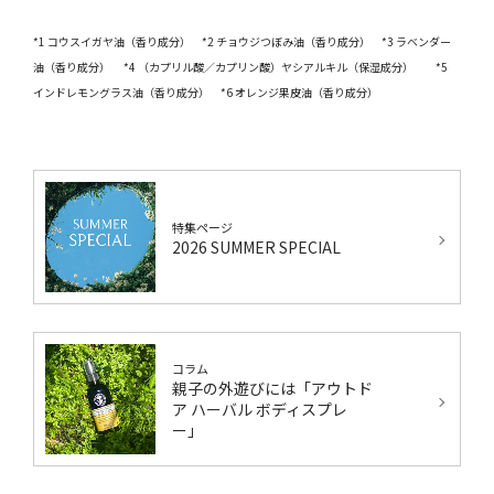
*1 コウスイガヤ油（香り成分） *2 チョウジつぼみ油（香り成分） *3 ラベンダー
油（香り成分） *4 （カプリル酸／カプリン酸）ヤシアルキル（保湿成分） *5
インドレモングラス油（香り成分） *6 オレンジ果皮油（香り成分）
特集ページ
2026 SUMMER SPECIAL
コラム
親子の外遊びには「アウトド
ア ハーバル ボディスプレ
ー」