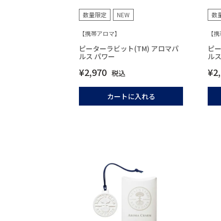
数量限定
NEW
数
【携帯アロマ】
【携
ピーターラビット(TM) アロマパ
ピー
ルス パワー
ルス
¥
2,970
¥
2
税込
カートに入れる