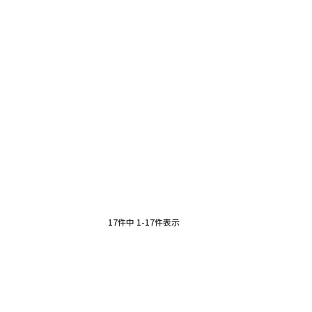
17
件中
1
-
17
件表示