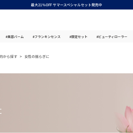
最大21％OFF サマースペシャルセット発売中
#美容バーム
#フランキンセンス
#限定セット
#ビューティローラー
的から探す
女性の揺らぎに