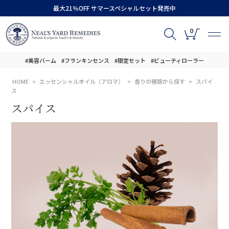
最大21％OFF サマースペシャルセット発売中
0
#美容バーム
#フランキンセンス
#限定セット
#ビューティローラー
HOME
エッセンシャルオイル（アロマ）
香りの種類から探す
スパイ
ス
スパイス