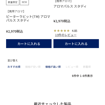
【携帯アロマ】
数量限定
NEW
アロマパルス スタディ
【携帯アロマ】
ピーターラビット(TM) アロマ
パルス スタディ
¥
2,970
税込
4.85
¥
2,970
税込
13件のレビュー
カートに入れる
カートに入れる
並び替え
おすすめ順
価格が安い順
価格が高い順
レビュー順
新着順
6
件中
1
-
6
件表示
最近チェックした製品