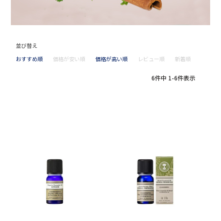
並び替え
おすすめ順
価格が安い順
価格が高い順
レビュー順
新着順
6
件中
1
-
6
件表示