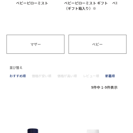
ベビーピローミスト
ベビーピローミスト ギフト
ベビー マッ
（ギフト箱入り）※
マザー
ベビー
並び替え
おすすめ順
価格が安い順
価格が高い順
レビュー順
新着順
9
件中
1
-
9
件表示