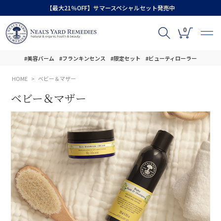
【最大21％OFF】サマースペシャルセット発売中
0
#美容バーム
#フランキンセンス
#限定セット
#ビューティローラー
HOME
ベビー＆マザー
ベビー＆マザー