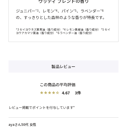
ウッディ ブレンドの香り
ジュニパー
、レモン
、パイン
、ラベンダー
*3
*4
*5
*6
の、すっきりとした森林のような香りが特長です。
*3 セイヨウネズ果実油（香り成分） *4 レモン果皮油（香り成分） *5 セイ
ヨウアカマツ葉油（香り成分） *6 ラベンダー油（香り成分）
製品レビュー
4.67
3
レビュー掲載でポイントを付与しています*
aya
50代
女性