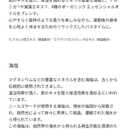
ニカ
や海藻エキス
、4種のオーガニック エッセンシャルオ
*1
*2
イルをブレンド。
心やすらぐ森林のような香りを楽しみながら、運動後の身体
を心地よく休ませるためのリラックスしたバスタイムに。
*1 アルニカ花エキス（保湿成分） *2 アラリアエスクレンタエキス（保湿成分）
海塩
マグネシウムなどの豊富なミネラルを含む海塩は、古くから
伝統的に使用されてきました。
温浴効果が高く、肌のキメを整え保湿効果を高めるといわれ
ています。
ニールズヤードが使用する海塩は、南米の塩田から採取さ
れ、自然光によって徐々に蒸発して結晶、濃縮された海水か
ら得られています。
この海塩は、自然界の海水から得られる再生可能な資源のた