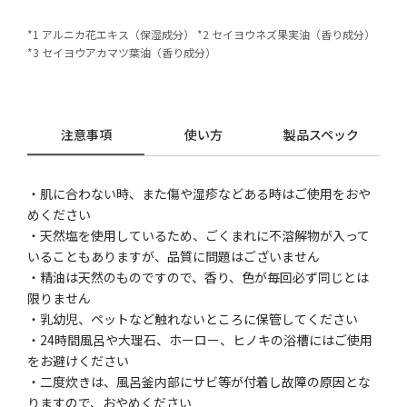
*1 アルニカ花エキス（保湿成分） *2 セイヨウネズ果実油（香り成分）
*3 セイヨウアカマツ葉油（香り成分）
注意事項
使い方
製品スペック
・肌に合わない時、また傷や湿疹などある時はご使用をおや
めください
・天然塩を使用しているため、ごくまれに不溶解物が入って
いることもありますが、品質に問題はございません
・精油は天然のものですので、香り、色が毎回必ず同じとは
限りません
・乳幼児、ペットなど触れないところに保管してください
・24時間風呂や大理石、ホーロー、ヒノキの浴槽にはご使用
をお避けください
・二度炊きは、風呂釜内部にサビ等が付着し故障の原因とな
りますので、おやめください