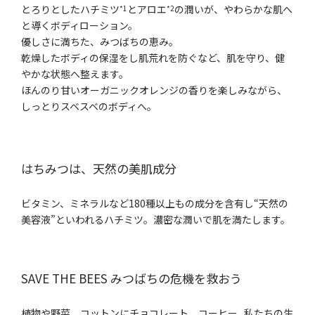
とろりとしたハチミツ
とアロエ
の潤いが、やわらかな肌へ
*1
*2
と導くボディローション。
優しさに満ちた、みつばちの恵み。
乾燥したボディの保湿をし肌荒れを防ぐなど、肌を守り、健
やかな状態へ整えます。
ほんのり甘いオーガニックオレンジの香りを楽しみながら、
しっとりスベスベのボディへ。
はちみつは、天然の美肌成分
ビタミン、ミネラルなど180種以上もの成分を含有し“天然の
美容液”といわれるハチミツ。濃密な潤いで肌を満たします。
SAVE THE BEES みつばちの危機を救おう
植物や野菜、コットンにチョコレート、コーヒー...私たちの生