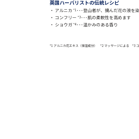
英国ハーバリストの伝統レシピ
・ アルニカ
･･･登山者が、摘んだ花の液
*1
・ コンフリー
･･･肌の柔軟性を高めます
*3
・ ショウガ
･･･温かみのある香り
*4
*1 アルニカ花エキス（保湿成分） *2 マッサージによる *3