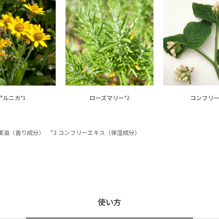
アルニカ
ローズマリー
コンフリ
*1
*2
ー葉油（香り成分） *3 コンフリーエキス（保湿成分）
使い方