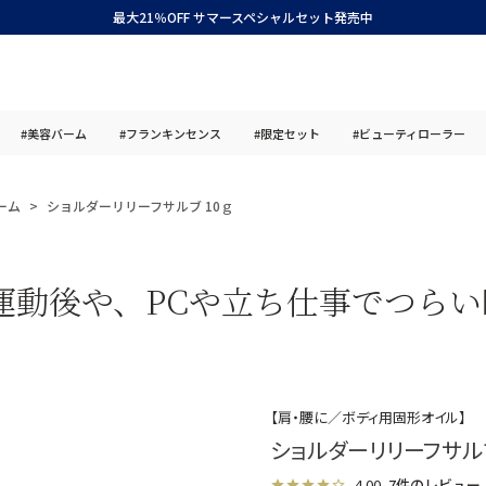
最大21％OFF サマースペシャルセット発売中
#美容バーム
#フランキンセンス
#限定セット
#ビューティローラー
ーム
ショルダーリリーフサルブ 10ｇ
運動後や、PCや立ち仕事でつら
【肩・腰に／ボディ用固形オイル】
ショルダーリリーフサルブ
4.00
7件のレビュー