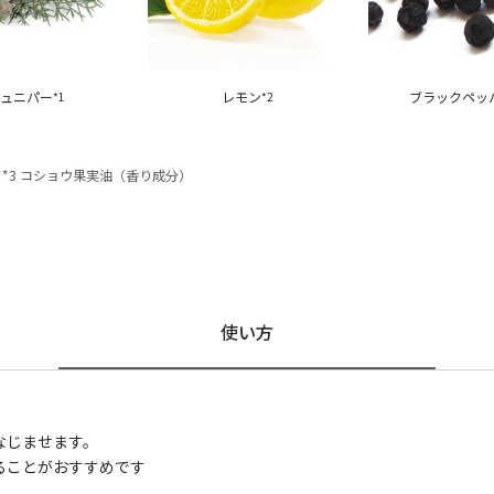
ジュニパー
レモン
ブラックペッ
*1
*2
 *3 コショウ果実油（香り成分）
使い方
。
なじませます。
ることがおすすめです