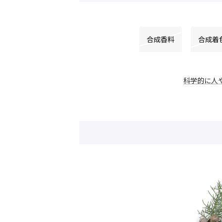
合成香料
合成着
科学的に人