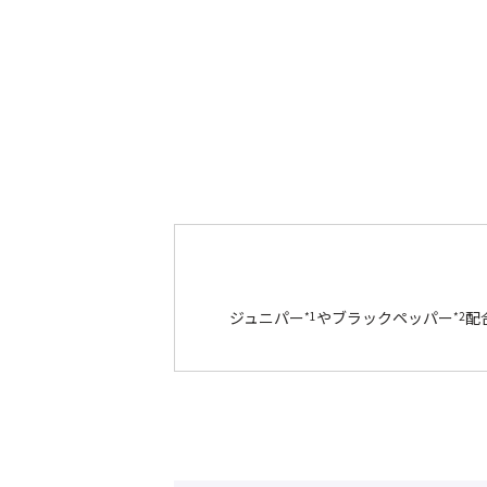
ジュニパー
やブラックペッパー
配
*1
*2