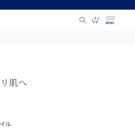
0
MENU
ハリ肌へ
オイル