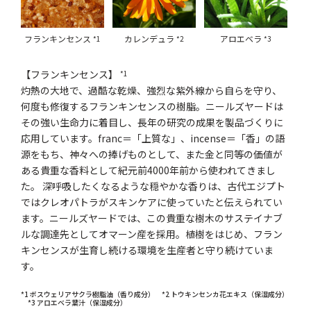
フランキンセンス
カレンデュラ
アロエベラ
*1
*2
*3
【フランキンセンス】
*1
灼熱の大地で、過酷な乾燥、強烈な紫外線から自らを守り、
何度も修復するフランキンセンスの樹脂。ニールズヤードは
その強い生命力に着目し、長年の研究の成果を製品づくりに
応用しています。franc＝「上質な」、incense＝「香」の語
源をもち、神々への捧げものとして、また金と同等の価値が
ある貴重な香料として紀元前4000年前から使われてきまし
た。 深呼吸したくなるような穏やかな香りは、古代エジプト
ではクレオパトラがスキンケアに使っていたと伝えられてい
ます。ニールズヤードでは、この貴重な樹木のサステイナブ
ルな調達先としてオマーン産を採用。植樹をはじめ、フラン
キンセンスが生育し続ける環境を生産者と守り続けていま
す。
*1 ボスウェリアサクラ樹脂油（香り成分） *2 トウキンセンカ花エキス（保湿成分）
*3 アロエベラ葉汁（保湿成分）