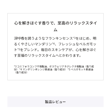
心を解きほぐす香りで、至高のリラックスタイ
ム
深呼吸を誘うようなフランキンセンス
をはじめ、明
*3
るくやさしいマンダリン
、フレッシュなベルガモッ
*4
ト
をブレンド。毎日のスキンケアが、心を解きほぐ
*5
す至福のリラックスタイムへとかわります。
*3 コミフォラコンフザ樹脂油、ボスウェリアネグレクタ樹脂油（香り成
分） *4 マンダリンオレンジ果皮油（香り成分） *5 ベルガモット果皮油
（香り成分）
製品レビュー