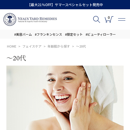
【最大21％OFF】サマースペシャルセット発売中
0
#美容バーム
#フランキンセンス
#限定セット
#ビューティローラー
HOME
フェイスケア
年齢肌から探す
～20代
～20代