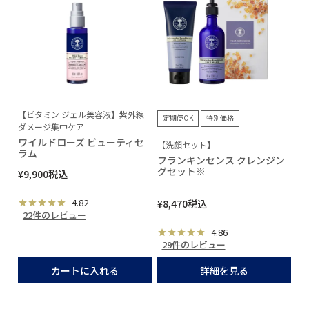
【ビタミン ジェル美容液】紫外線
定期便OK
特別価格
ダメージ集中ケア
ワイルドローズ ビューティセ
【洗顔セット】
ラム
フランキンセンス クレンジン
グセット※
¥
9,900
税込
4.82
¥
8,470
税込
22件のレビュー
4.86
29件のレビュー
カートに入れる
詳細を見る