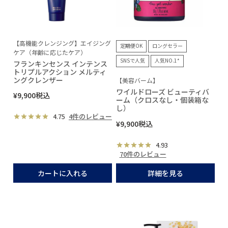
【高機能クレンジング】エイジング
定期便OK
ロングセラー
ケア（年齢に応じたケア）
SNSで人気
人気NO.1*
フランキンセンス インテンス
トリプルアクション メルティ
ングクレンザー
【美容バーム】
ワイルドローズ ビューティバ
¥
9,900
税込
ーム（クロスなし・個装箱な
し）
4.75
4件のレビュー
¥
9,900
税込
4.93
70件のレビュー
カートに入れる
詳細を見る