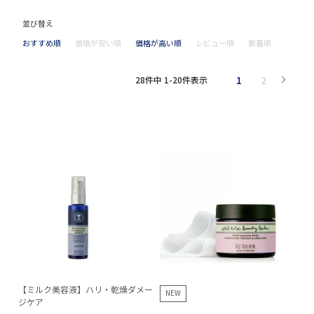
並び替え
おすすめ順
価格が安い順
価格が高い順
レビュー順
新着順
1
2
28
件中
1
-
20
件表示
【ミルク美容液】ハリ・乾燥ダメー
NEW
ジケア