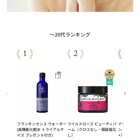
～20代ランキング
フランキンセンス ウォーター
ワイルドローズ ビューティバ
ナチュラル 
(高機能化粧水 トライアルサ
ーム（クロスなし・個装箱な
ン ミルク（SP
イズ プレゼント付き)
し）
+）