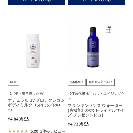
NEW
定期便OK
化粧水人気NO.1*
【ボディ用日焼け止め】
【保湿化粧水】ハリ・エイジングケ
ア
ナチュラル UV プロテクション
ボディミルク（SPF35／PA++
フランキンセンス ウォーター
+）
(高機能化粧水 トライアルサイ
ズ プレゼント付き)
¥
4,840
税込
¥
4,730
税込
5.00
1件のレビュー